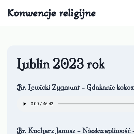
Przejdź
Konwencje religijne
do
treści
Lublin 2023 rok
Br. Lewicki Zygmunt – Gdakanie kokos
Br. Kucharz Janusz – Nieskwapliwość – 